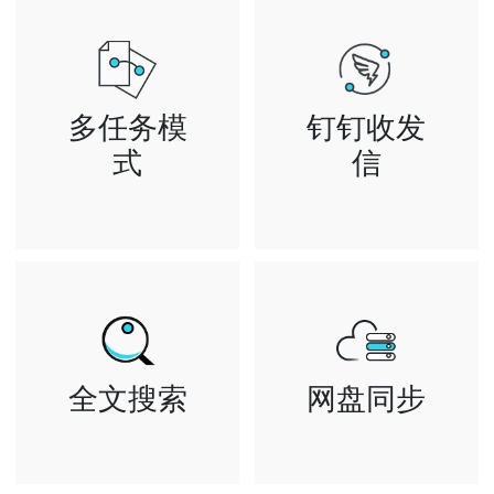
多任务模
钉钉收发
式
信
可同时多窗口进
关联钉钉与邮箱
行读写邮件 设
帐号，就能像聊
置邮箱等操作
天一样使用钉钉
企业办公更高效
收发邮件
全文搜索
网盘同步
云端智能全文检
文件网络备份、
索 让您快速查
同步和分享服务