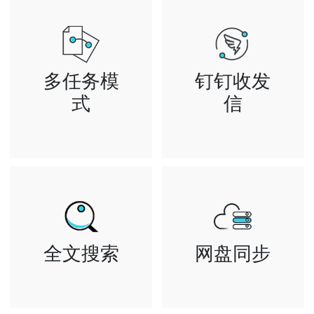
多任务模
钉钉收发
式
信
可同时多窗口进
关联钉钉与邮箱
行读写邮件 设
帐号，就能像聊
置邮箱等操作
天一样使用钉钉
企业办公更高效
收发邮件
全文搜索
网盘同步
云端智能全文检
文件网络备份、
索 让您快速查
同步和分享服务