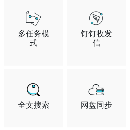
多任务模
钉钉收发
式
信
可同时多窗口进
关联钉钉与邮箱
行读写邮件 设
帐号，就能像聊
置邮箱等操作
天一样使用钉钉
企业办公更高效
收发邮件
全文搜索
网盘同步
云端智能全文检
文件网络备份、
索 让您快速查
同步和分享服务