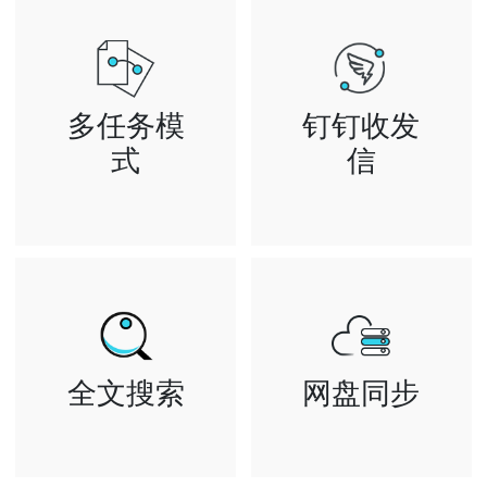
多任务模
钉钉收发
式
信
可同时多窗口进
关联钉钉与邮箱
行读写邮件 设
帐号，就能像聊
置邮箱等操作
天一样使用钉钉
企业办公更高效
收发邮件
全文搜索
网盘同步
云端智能全文检
文件网络备份、
索 让您快速查
同步和分享服务